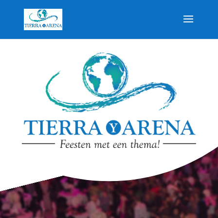
pinup
pin up
mostbet
mosbet
mostbet kz
mostbet
mosbet casino
pinup casino
mosbet
mostbet casino
pinko
pinup
pinup